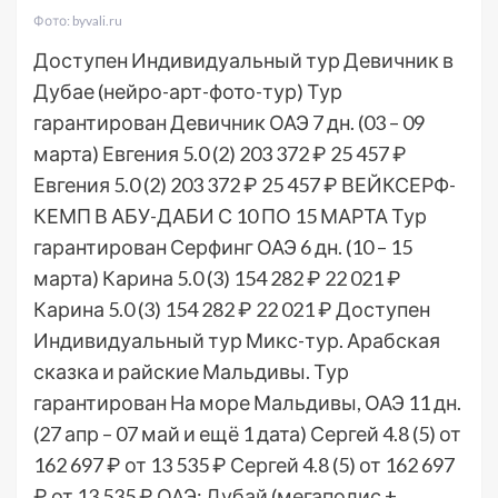
Фото: byvali.ru
Доступен Индивидуальный тур
Девичник в
Дубае (нейро-арт-фото-тур) Тур
гарантирован Девичник ОАЭ
7 дн.
(03 – 09
марта)
Евгения 5.0
(2)
203 372 ₽
25 457 ₽
Евгения 5.0
(2)
203 372 ₽
25 457 ₽
ВЕЙКСЕРФ-
КЕМП В АБУ-ДАБИ С 10 ПО 15 МАРТА Тур
гарантирован Серфинг ОАЭ
6 дн.
(10 – 15
марта)
Карина 5.0
(3)
154 282 ₽
22 021 ₽
Карина 5.0
(3)
154 282 ₽
22 021 ₽
Доступен
Индивидуальный тур
Микс-тур. Арабская
сказка и райские Мальдивы. Тур
гарантирован На море Мальдивы, ОАЭ
11 дн.
(27 апр – 07 май и ещё 1 дата)
Сергей 4.8
(5)
от
162 697 ₽
от 13 535 ₽
Сергей 4.8
(5)
от 162 697
₽
от 13 535 ₽
ОАЭ: Дубай (мегаполис +