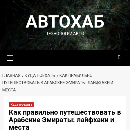
Перейти
к
АВТОХАБ
содержимому
ТЕХНОЛОГИИ АВТО
Основное
меню
ГЛАВНАЯ
КУДА ПОЕХАТЬ
КАК ПРАВИЛЬНО
ПУТЕШЕСТВОВАТЬ В АРАБСКИЕ ЭМИРАТЫ: ЛАЙФХАКИ И
МЕСТА
Куда поехать
Как правильно путешествовать в
Арабские Эмираты: лайфхаки и
места