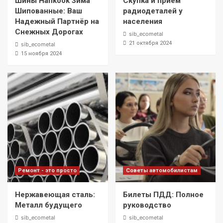
Шины Hankook Зима
Скупка и прием
Шипованные: Ваш
радиодеталей у
Надежный Партнёр на
населения
Снежных Дорогах
sib_ecometal
21 октября 2024
sib_ecometal
15 ноября 2024
Ремонт - это просто
Советы автомобилистам
Нержавеющая сталь:
Билеты ПДД: Полное
Металл будущего
руководство
sib_ecometal
sib_ecometal