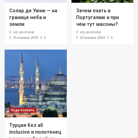
Солар де Уюни — на
Зачем ехать в
границе неба и
Португалию и при
земли
чём тут масоны?
sib_ecometal
sib_ecometal
0
0
25 января 2023
25 января 2023
Куда поехать
Турция без all
inclusive и полотенец