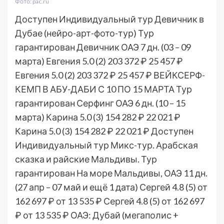
Фото: pac.ru
Доступен Индивидуальный тур
Девичник в
Дубае (нейро-арт-фото-тур) Тур
гарантирован Девичник ОАЭ
7 дн.
(03 – 09
марта)
Евгения 5.0
(2)
203 372 ₽
25 457 ₽
Евгения 5.0
(2)
203 372 ₽
25 457 ₽
ВЕЙКСЕРФ-
КЕМП В АБУ-ДАБИ С 10 ПО 15 МАРТА Тур
гарантирован Серфинг ОАЭ
6 дн.
(10 – 15
марта)
Карина 5.0
(3)
154 282 ₽
22 021 ₽
Карина 5.0
(3)
154 282 ₽
22 021 ₽
Доступен
Индивидуальный тур
Микс-тур. Арабская
сказка и райские Мальдивы. Тур
гарантирован На море Мальдивы, ОАЭ
11 дн.
(27 апр – 07 май и ещё 1 дата)
Сергей 4.8
(5)
от
162 697 ₽
от 13 535 ₽
Сергей 4.8
(5)
от 162 697
₽
от 13 535 ₽
ОАЭ: Дубай (мегаполис +