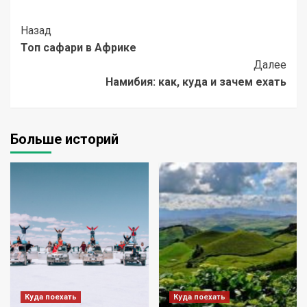
Post
Назад
Топ сафари в Африке
Navigation
Далее
Намибия: как, куда и зачем ехать
Больше историй
Куда поехать
Куда поехать