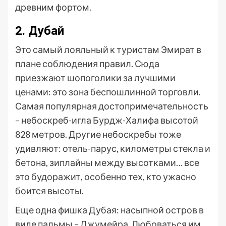
древним фортом.
2. Дубай
Это самый лояльный к туристам Эмират в
плане соблюдения правил. Сюда
приезжают шопоголики за лучшими
ценами: это зона беспошлинной торговли.
Самая популярная достопримечательность
– небоскреб-игла Бурдж-Халифа высотой
828 метров. Другие небоскребы тоже
удивляют: отель-парус, километры стекла и
бетона, зиплайны между высотками… все
это будоражит, особенно тех, кто ужасно
боится высоты.
Еще одна фишка Дубая: насыпной остров в
виде пальмы – Джумейра. Любоваться им,