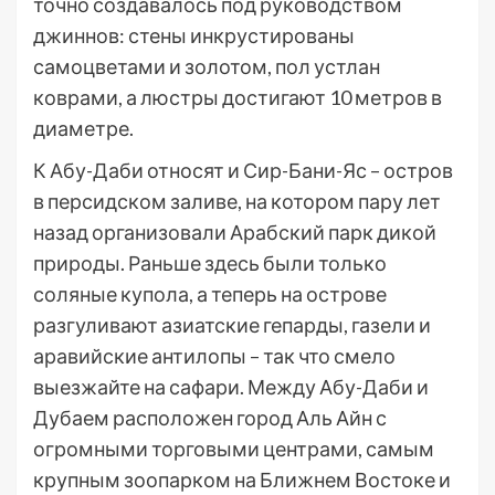
точно создавалось под руководством
джиннов: стены инкрустированы
самоцветами и золотом, пол устлан
коврами, а люстры достигают 10 метров в
диаметре.
К Абу-Даби относят и Сир-Бани-Яс – остров
в персидском заливе, на котором пару лет
назад организовали Арабский парк дикой
природы. Раньше здесь были только
соляные купола, а теперь на острове
разгуливают азиатские гепарды, газели и
аравийские антилопы – так что смело
выезжайте на сафари. Между Абу-Даби и
Дубаем расположен город Аль Айн с
огромными торговыми центрами, самым
крупным зоопарком на Ближнем Востоке и