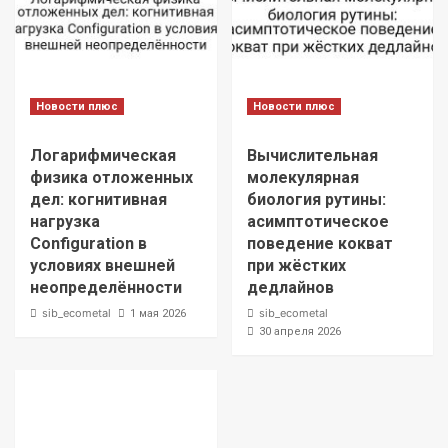
Новости плюс
Новости плюс
Логарифмическая
Вычислительная
физика отложенных
молекулярная
дел: когнитивная
биология рутины:
нагрузка
асимптотическое
Configuration в
поведение кокват
условиях внешней
при жёстких
неопределённости
дедлайнов
sib_ecometal
sib_ecometal
1 мая 2026
30 апреля 2026