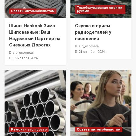
Техобслуживание своими
Советы автомобилистам
руками
Шины Hankook Зима
Скупка и прием
Шипованные: Ваш
радиодеталей у
Надежный Партнёр на
населения
Снежных Дорогах
sib_ecometal
21 октября 2024
sib_ecometal
15 ноября 2024
Ремонт - это просто
Советы автомобилистам