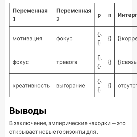
Переменная
Переменная
ρ
n
Интер
1
2
{}.
мотивация
фокус
{}
{} кор
{}
{}.
фокус
тревога
{}
{} связь
{}
{}.
креативность
выгорание
{}
отсутс
{}
Выводы
В заключение, эмпирические находки — это
открывает новые горизонты для .