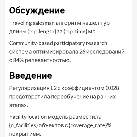
Обсуждение
Traveling salesman алгоритм нашёл тур
длины {tsp_length} за {tsp_time} мс.
Community-based participatory research
система оптимизировала 26 исследований
с 84% релевантностью.
Введение
Регуляризация L2 с коэффициентом 0.028
предотвратила переобучение на ранних
этапах.
Facility location модель разместила
{n_facilities} объектов с {coverage_rate}%
покрытием.