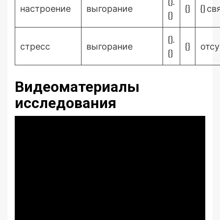
{}.
настроение
выгорание
{}
{} св
{}
{}.
стресс
выгорание
{}
отсу
{}
Видеоматериалы
исследования