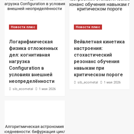
Новости плюс
Новости плюс
Логарифмическая
Вейвлетная кинетика
физика отложенных
настроения:
дел: когнитивная
стохастический
нагрузка
резонанс обучения
Configuration в
навыкам при
условиях внешней
критическом пороге
неопределённости
sib_ecometal
1 мая 2026
sib_ecometal
1 мая 2026