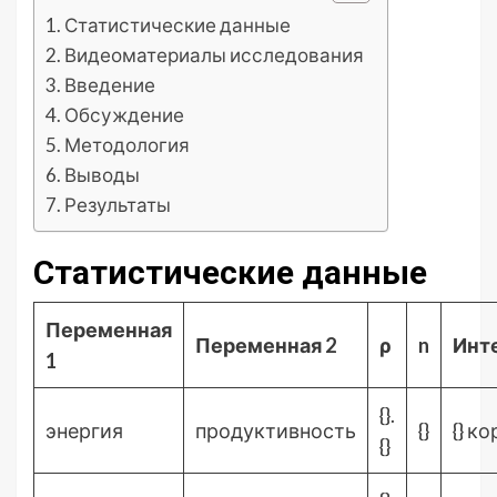
Статистические данные
Видеоматериалы исследования
Введение
Обсуждение
Методология
Выводы
Результаты
Статистические данные
Переменная
Переменная 2
ρ
n
Инт
1
{}.
энергия
продуктивность
{}
{} к
{}