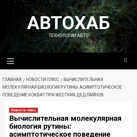
Перейти
к
АВТОХАБ
содержимому
ТЕХНОЛОГИИ АВТО
Основное
меню
ГЛАВНАЯ
НОВОСТИ ПЛЮС
ВЫЧИСЛИТЕЛЬНАЯ
МОЛЕКУЛЯРНАЯ БИОЛОГИЯ РУТИНЫ: АСИМПТОТИЧЕСКОЕ
ПОВЕДЕНИЕ КОКВАТ ПРИ ЖЁСТКИХ ДЕДЛАЙНОВ
Новости плюс
Вычислительная молекулярная
биология рутины:
асимптотическое поведение