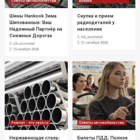
Советы автомобилистам
руками
Шины Hankook Зима
Скупка и прием
Шипованные: Ваш
радиодеталей у
Надежный Партнёр на
населения
Снежных Дорогах
sib_ecometal
21 октября 2024
sib_ecometal
15 ноября 2024
Ремонт - это просто
Советы автомобилистам
Нержавеющая сталь:
Билеты ПДД: Полное