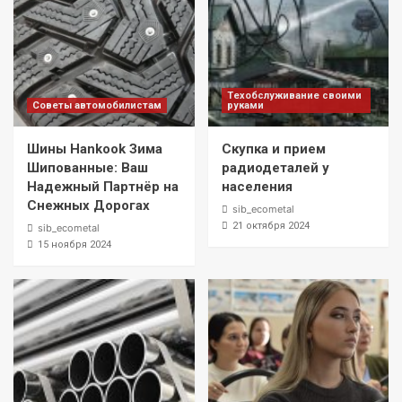
Техобслуживание своими
Советы автомобилистам
руками
Шины Hankook Зима
Скупка и прием
Шипованные: Ваш
радиодеталей у
Надежный Партнёр на
населения
Снежных Дорогах
sib_ecometal
21 октября 2024
sib_ecometal
15 ноября 2024