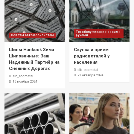
Техобслуживание своими
Советы автомобилистам
руками
Шины Hankook Зима
Скупка и прием
Шипованные: Ваш
радиодеталей у
Надежный Партнёр на
населения
Снежных Дорогах
sib_ecometal
21 октября 2024
sib_ecometal
15 ноября 2024