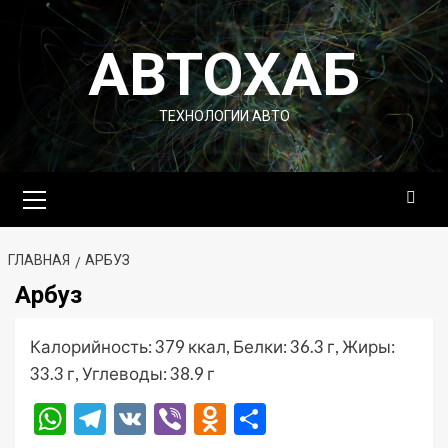
Перейти
к
АВТОХАБ
содержимому
ТЕХНОЛОГИИ АВТО
Основное
меню
ГЛАВНАЯ
АРБУЗ
Арбуз
Калорийность: 379 ккал, Белки: 36.3 г, Жиры:
33.3 г, Углеводы: 38.9 г
WhatsApp
Telegram
VK
Viber
Odnoklassniki
Отправить