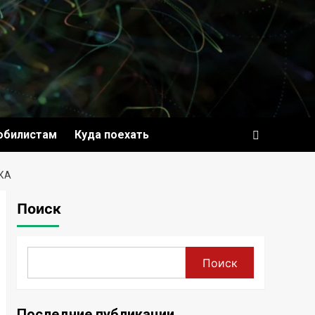
обилистам
Куда поехать
КА
Поиск
Поиск
Последние публикации