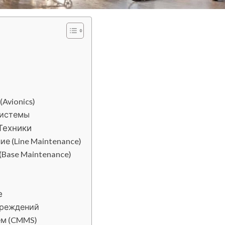
vionics)
Системы
Техники
е (Line Maintenance)
Base Maintenance)
е
вреждений
м (CMMS)