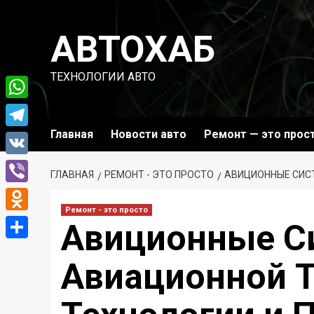
Перейти
к
АВТОХАБ
содержимому
ТЕХНОЛОГИИ АВТО
WhatsApp
Главная
Новости авто
Ремонт — это прос
Telegram
VK
ГЛАВНАЯ
РЕМОНТ - ЭТО ПРОСТО
АВИЦИОННЫЕ СИСТ
Viber
Ремонт - это просто
Odnoklassniki
Авиционные С
Отправить
Авиационной Т