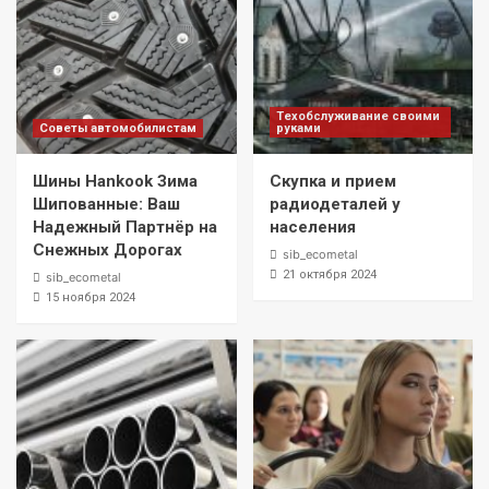
Техобслуживание своими
Советы автомобилистам
руками
Шины Hankook Зима
Скупка и прием
Шипованные: Ваш
радиодеталей у
Надежный Партнёр на
населения
Снежных Дорогах
sib_ecometal
21 октября 2024
sib_ecometal
15 ноября 2024