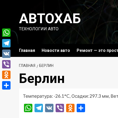
Перейти
к
АВТОХАБ
содержимому
ТЕХНОЛОГИИ АВТО
WhatsApp
Главная
Новости авто
Ремонт — это прос
Telegram
VK
ГЛАВНАЯ
БЕРЛИН
Viber
Берлин
Odnoklassniki
Отправить
Температура: -26.1°C, Осадки: 297.3 мм, Вет
WhatsApp
Telegram
VK
Viber
Odnoklassni
Отправ