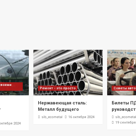
своими
Ремонт - это просто
Советы авт
Нержавеющая сталь:
Билеты П
у
Металл будущего
руководст
sib_ecometal
sib_ecometa
16 октября 2024
19 сентября
октября 2024