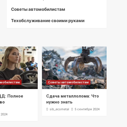
Советы автомобилистам
Техобслуживание своими руками
омобилистам
Советы автомобилистам
ДД: Полное
Сдача металлолома: Что
во
нужно знать
l
sib_ecometal
5 сентября 2024
 2024