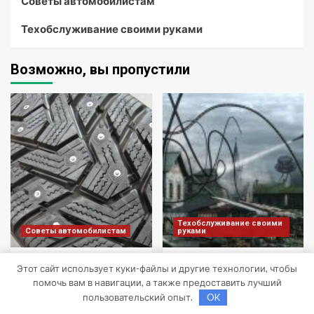
Советы автомобилистам
Техобслуживание своими руками
Возможно, вы пропустили
Техобслуживание своими
Советы автомобилистам
руками
Шины Hankook Зима
Скупка и прием
Этот сайт использует куки-файлы и другие технологии, чтобы
Шипованные: Ваш
радиодеталей у
помочь вам в навигации, а также предоставить лучший
Надежный Партнёр на
населения
пользовательский опыт.
OK
Снежных Дорогах
sib_ecometal