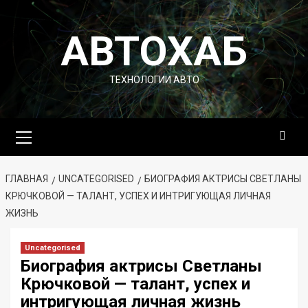
Перейти
к
АВТОХАБ
содержимому
ТЕХНОЛОГИИ АВТО
Основное
меню
ГЛАВНАЯ
UNCATEGORISED
БИОГРАФИЯ АКТРИСЫ СВЕТЛАНЫ
КРЮЧКОВОЙ — ТАЛАНТ, УСПЕХ И ИНТРИГУЮЩАЯ ЛИЧНАЯ
ЖИЗНЬ
Uncategorised
Биография актрисы Светланы
Крючковой — талант, успех и
интригующая личная жизнь