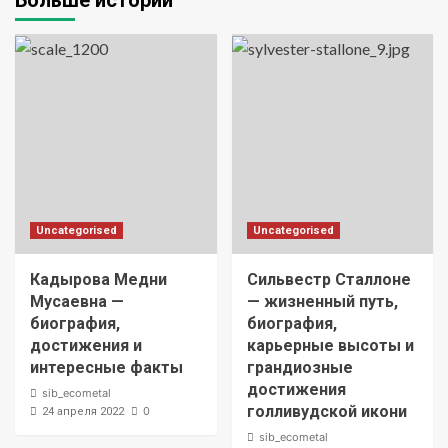
Больше историй
Uncategorised
Uncategorised
Кадырова Медни
Сильвестр Сталлоне
Мусаевна —
— жизненный путь,
биография,
биография,
достижения и
карьерные высоты и
интересные факты
грандиозные
достижения
sib_ecometal
голливудской икони
0
24 апреля 2022
sib_ecometal