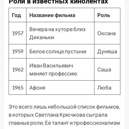
Роли в известных кинолентах
Год
Название фильма
Роль
Вечера на хуторе близ
1957
Оксана
Диканьки
1959
Белое солнце пустыни
Дуняша
Иван Васильевич
1962
Саша
меняет профессию
1965
Афоня
Люба
Это всего лишь небольшой список фильмов,
в которых Светлана Крючкова сыграла
главные роли. Ее талант и профессионализм