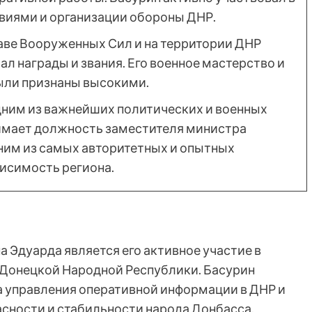
виями и организации обороны ДНР.
таве Вооруженных Сил и на территории ДНР
л награды и звания. Его военное мастерство и
ыли признаны высокими.
дним из важнейших политических и военных
нимает должность заместителя министра
ним из самых авторитетных и опытных
исимость региона.
 Эдуарда является его активное участие в
 Донецкой Народной Республики. Басурин
 управления оперативной информации в ДНР и
асности и стабильности народа Донбасса.