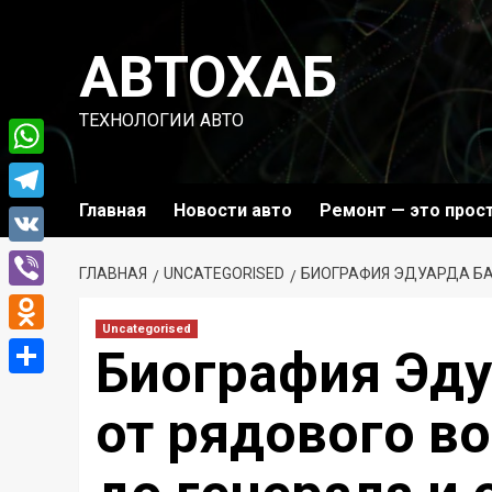
Перейти
к
АВТОХАБ
содержимому
ТЕХНОЛОГИИ АВТО
WhatsApp
Главная
Новости авто
Ремонт — это прос
Telegram
VK
ГЛАВНАЯ
UNCATEGORISED
БИОГРАФИЯ ЭДУАРДА БА
Viber
Uncategorised
Odnoklassniki
Биография Эду
Отправить
от рядового в