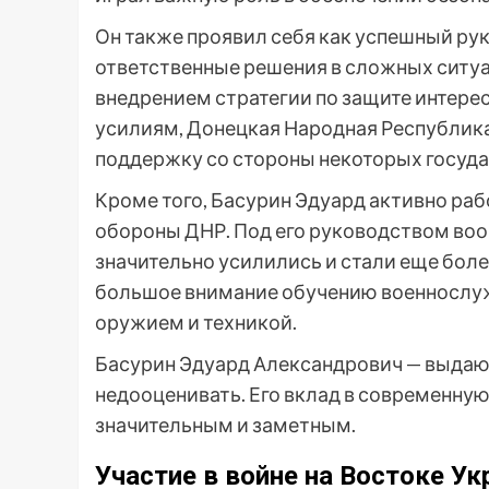
Он также проявил себя как успешный ру
ответственные решения в сложных ситуа
внедрением стратегии по защите интере
усилиям, Донецкая Народная Республик
поддержку со стороны некоторых госуд
Кроме того, Басурин Эдуард активно раб
обороны ДНР. Под его руководством во
значительно усилились и стали еще боле
большое внимание обучению военносл
оружием и техникой.
Басурин Эдуард Александрович — выдаю
недооценивать. Его вклад в современну
значительным и заметным.
Участие в войне на Востоке У