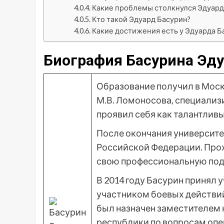
Какие проблемы столкнулся Эдуард 
Кто такой Эдуард Басурин?
Какие достижения есть у Эдуарда Б
Биография Басурина Эд
Образование получил в Мос
М.В. Ломоносова, специализи
проявил себя как талантливы
После окончания университе
Российской Федерации. Про
свою профессиональную подг
В 2014 году Басурин принял 
участником боевых действий
был назначен заместителем
республики по вопросам опе