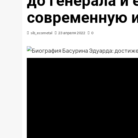
до генерала и 
современную 
sib_ecometal
23 апреля 2022
0