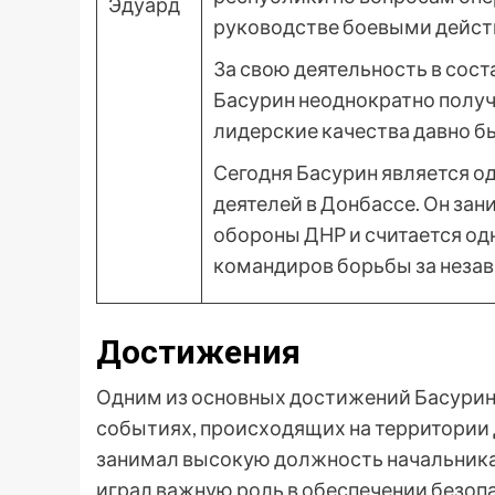
руководстве боевыми дейст
За свою деятельность в сос
Басурин неоднократно получа
лидерские качества давно б
Сегодня Басурин является о
деятелей в Донбассе. Он за
обороны ДНР и считается од
командиров борьбы за незав
Достижения
Одним из основных достижений Басурина
событиях, происходящих на территории
занимал высокую должность начальника
играл важную роль в обеспечении безоп