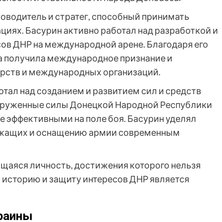
ководитель и стратег, способный принимать
циях. Басурин активно работал над разработкой и
сов ДНР на международной арене. Благодаря его
а получила международное признание и
арств и международных организаций.
отал над созданием и развитием сил и средств
оруженные силы Донецкой Народной Республики
е эффективными на поле боя. Басурин уделял
ужащих и оснащению армии современным
щаяся личность, достижения которого нельзя
ю историю и защиту интересов ДНР является
краины