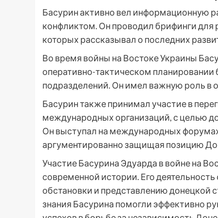
Басурин активно вел информационную ра
конфликтом. Он проводил брифинги для 
которых рассказывал о последних разви
Во время войны на Востоке Украины Бас
оперативно-тактическом планировании 
подразделений. Он имел важную роль в о
Басурин также принимал участие в пере
международных организаций, с целью д
Он выступал на международных форумах 
аргументированно защищая позицию До
Участие Басурина Эдуарда в войне на Во
современной истории. Его деятельност
обстановки и представлению донецкой 
знания Басурина помогли эффективно р
успехов в борьбе за независимость Дон