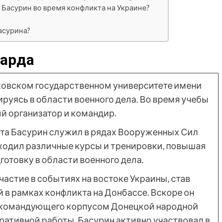
Басурин во время конфликта на Украине?
асурина?
уарда
ковском государственном университете имени
руясь в области военного дела. Во время учебы
й организатор и командир.
та Басурин служил в рядах Вооруженных Сил
ходил различные курсы и тренировки, повышая
отовку в области военного дела.
участие в событиях на востоке Украины, став
 в рамках конфликта на Донбассе. Вскоре он
 командующего корпусом Донецкой народной
ративной работы. Басурин активно участвовал в