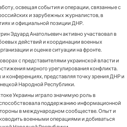
боту, освещая события и операции, связанные с
российских и зарубежных журналистов, в
тиях и официальной позиции ДНР.
урин Эдуард Анатольевич активно участвовал в
боевых действий и координации военных
рганизации и оценке ситуации на фронте.
говорах с представителями украинской власти и
остижения мирного урегулирования конфликта.
и конференциях, представляя точку зрения ДНР и
нецкой Народной Республики.
стоке Украины играло значимую роль в
ь способствовала поддержанию информационной
стороны в международном сообществе. Опыт и
уководить военными операциями и добиваться
ецкой Народной Республики.