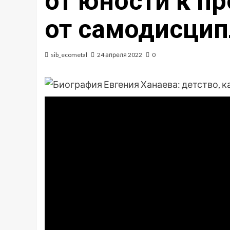
от юности к п
от самодисцип
sib_ecometal
24 апреля 2022
0