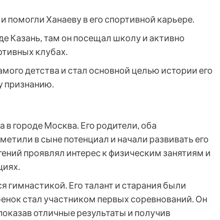
 помогли Ханаеву в его спортивной карьере.
де Казань, там он посещал школу и активно
ртивных клубах.
амого детства и стал основной целью истории его
у признанию.
а в городе Москва. Его родители, оба
етили в сыне потенциал и начали развивать его
гений проявлял интерес к физическим занятиям и
циях.
ся гимнастикой. Его талант и старания были
бенок стал участником первых соревнований. Он
показав отличные результаты и получив