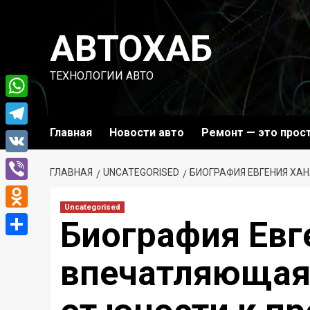
Перейти
к
АВТОХАБ
содержимому
ТЕХНОЛОГИИ АВТО
WhatsApp
Главная
Новости авто
Ремонт — это прос
Telegram
VK
ГЛАВНАЯ
UNCATEGORISED
БИОГРАФИЯ ЕВГЕНИЯ ХА
Viber
Uncategorised
Odnoklassniki
Биография Евг
Отправить
впечатляющая 