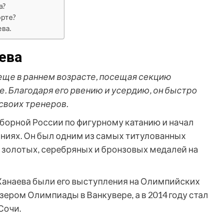
а?
орте?
ва.
ева
еще в раннем возрасте, посещая секцию
е. Благодаря его рвению и усердию, он быстро
своих тренеров.
 сборной России по фигурному катанию и начал
ниях. Он был одним из самых титулованных
 золотых, серебряных и бронзовых медалей на
Ханаева были его выступления на Олимпийских
изером Олимпиады в Ванкувере, а в 2014 году стал
Сочи.