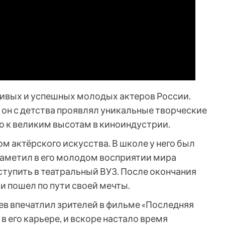
ливых и успешных молодых актеров России.
, он с детства проявлял уникальные творческие
о к великим высотам в киноиндустрии.
м актёрского искусства. В школе у него был
аметил в его молодом восприятии мира
тупить в театральный ВУЗ. После окончания
и пошел по пути своей мечты.
ев впечатлил зрителей в фильме «Последняя
в его карьере, и вскоре настало время