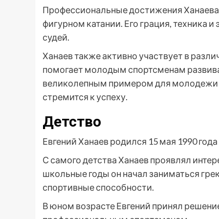
Профессиональные достижения Ханаева п
фигурном катании. Его грация, техника и
судей.
Ханаев также активно участвует в разл
помогает молодым спортсменам развиват
великолепным примером для молодежи и 
стремится к успеху.
Детство
Евгений Ханаев родился 15 мая 1990 года 
С самого детства Ханаев проявлял интере
школьные годы он начал заниматься гр
спортивные способности.
В юном возрасте Евгений принял решение