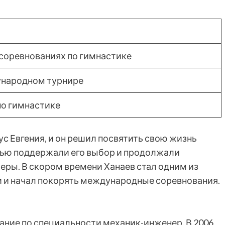
 соревнованиях по гимнастике
ународном турнире
по гимнастике
ус Евгения, и он решил посвятить свою жизнь
стью поддержали его выбор и продолжали
ьеры. В скором времени Ханаев стал одним из
и и начал покорять международные соревнования.
ание по специальности механик-инженер. В 2006