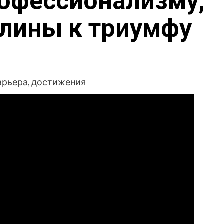
рофессионализму,
лины к триумфу