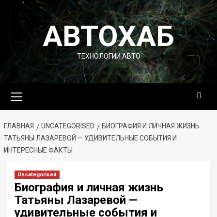
Перейти
к
АВТОХАБ
содержимому
ТЕХНОЛОГИИ АВТО
Основное
меню
ГЛАВНАЯ
UNCATEGORISED
БИОГРАФИЯ И ЛИЧНАЯ ЖИЗНЬ
ТАТЬЯНЫ ЛАЗАРЕВОЙ — УДИВИТЕЛЬНЫЕ СОБЫТИЯ И
ИНТЕРЕСНЫЕ ФАКТЫ
Uncategorised
Биография и личная жизнь
Татьяны Лазаревой —
удивительные события и