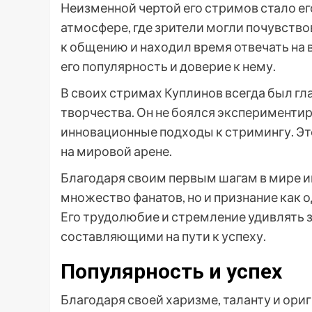
Неизменной чертой его стримов стало е
атмосфере, где зрители могли почувство
к общению и находил время отвечать на 
его популярность и доверие к нему.
В своих стримах Куплинов всегда был г
творчества. Он не боялся экспериментир
инновационные подходы к стримингу. Эт
на мировой арене.
Благодаря своим первым шагам в мире и
множество фанатов, но и признание как 
Его трудолюбие и стремление удивлять 
составляющими на пути к успеху.
Популярность и успех
Благодаря своей харизме, таланту и ори