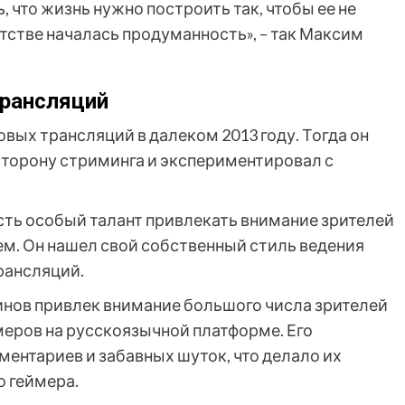
 что жизнь нужно построить так, чтобы ее не
етстве началась продуманность», – так Максим
трансляций
овых трансляций в далеком 2013 году. Тогда он
сторону стриминга и экспериментировал с
есть особый талант привлекать внимание зрителей
. Он нашел свой собственный стиль ведения
рансляций.
инов привлек внимание большого числа зрителей
меров на русскоязычной платформе. Его
ентариев и забавных шуток, что делало их
 геймера.