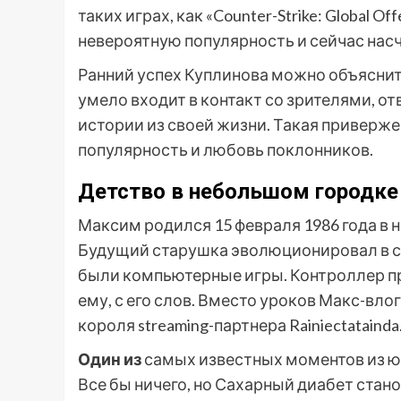
таких играх, как «Counter-Strike: Global Of
невероятную популярность и сейчас на
Ранний успех Куплинова можно объяснит
умело входит в контакт со зрителями, о
истории из своей жизни. Такая приверж
популярность и любовь поклонников.
Детство в небольшом городке
Максим родился 15 февраля 1986 года в
Будущий старушка эволюционировал в с
были компьютерные игры. Контроллер пр
ему, с его слов. Вместо уроков Макс-вло
короля streaming-партнера Rainiectatainda
Один из
самых известных моментов из ю
Все бы ничего, но Сахарный диабет стан