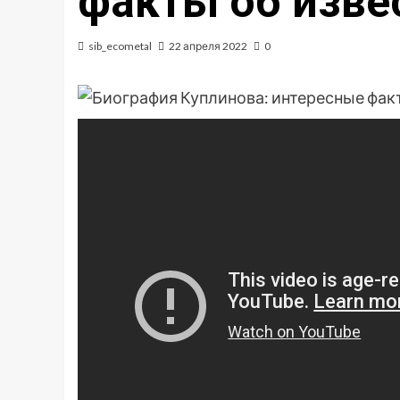
факты об изве
sib_ecometal
22 апреля 2022
0