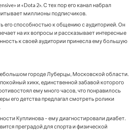
fensive» и «Dota 2». С тех пор его канал набрал
считывает миллионы подписчиков.
ь его способностью к общению с аудиторией. Он
твечает на их вопросы и рассказывает интересные
енность к своей аудитории принесла ему большую
 небольшом городе Луберцы, Московской области.
покойный хикк, единственной забавой которого
отивостоял ему много часов, что понравилось
геры его детства предлагал смотреть ролики
.
ности Куплинова – ему диагностировали диабет.
овится преградой для спорта и физической