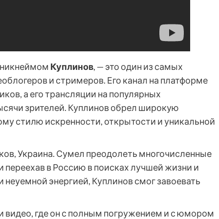
д никнеймом
Куплинов
, — это один из самых
облогеров и стримеров. Его канал на платформе
ков, а его трансляции на популярных
сячи зрителей. Куплинов обрел широкую
ому стилю искренности, открытости и уникальной
ков, Украина. Сумел преодолеть многочисленные
и переехав в Россию в поисках лучшей жизни и
 неуемной энергией, Куплинов смог завоевать
 видео, где он с полным погружением и с юмором