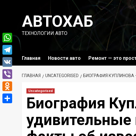
Перейти
к
АВТОХАБ
содержимому
ТЕХНОЛОГИИ АВТО
WhatsApp
Главная
Новости авто
Ремонт — это прос
Telegram
VK
ГЛАВНАЯ
UNCATEGORISED
БИОГРАФИЯ КУПЛИНОВА 
Viber
Uncategorised
Odnoklassniki
Биография Куп
Отправить
удивительные 