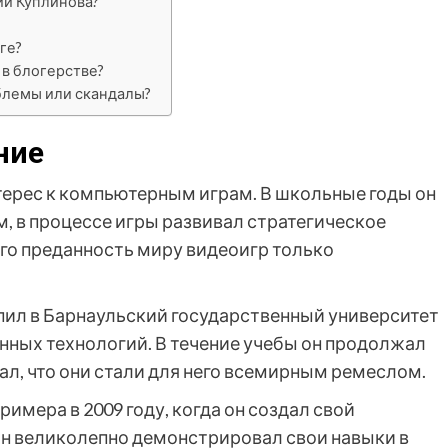
ии Куплинова?
ге?
 в блогерстве?
блемы или скандалы?
ние
терес к компьютерным играм. В школьные годы он
, в процессе игры развивал стратегическое
го преданность миру видеоигр только
ил в Барнаульский государственный университет
нных технологий. В течение учебы он продолжал
ал, что они стали для него всемирным ремеслом.
римера в 2009 году, когда он создал свой
 он великолепно демонстрировал свои навыки в