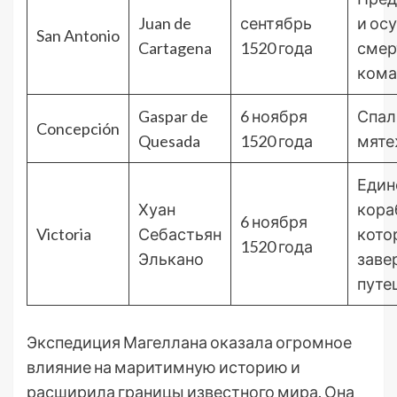
Juan de
сентябрь
и ос
San Antonio
Cartagena
1520 года
смер
кома
Gaspar de
6 ноября
Спал
Concepción
Quesada
1520 года
мяте
Един
Хуан
кора
6 ноября
Victoria
Себастьян
кото
1520 года
Элькано
заве
путе
Экспедиция Магеллана оказала огромное
влияние на маритимную историю и
расширила границы известного мира. Она