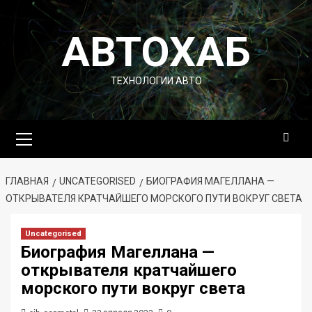
Перейти
к
АВТОХАБ
содержимому
ТЕХНОЛОГИИ АВТО
Основное
меню
ГЛАВНАЯ
UNCATEGORISED
БИОГРАФИЯ МАГЕЛЛАНА —
ОТКРЫВАТЕЛЯ КРАТЧАЙШЕГО МОРСКОГО ПУТИ ВОКРУГ СВЕТА
Uncategorised
Биография Магеллана —
открывателя кратчайшего
морского пути вокруг света