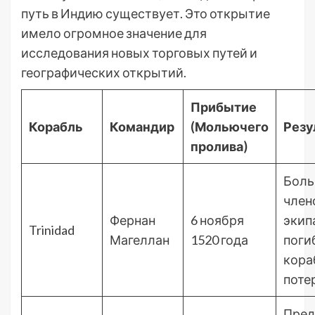
путь в Индию существует. Это открытие
имело огромное значение для
исследования новых торговых путей и
географических открытий.
Прибытие
Корабль
Командир
(Мольючего
Резу
пролива)
Боль
член
Фернан
6 ноября
экип
Trinidad
Магеллан
1520 года
поги
кора
поте
Пред