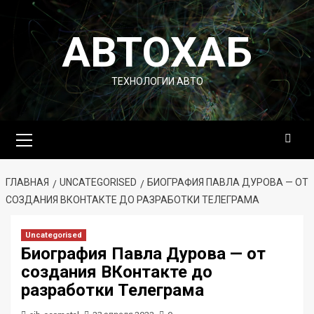
Перейти
к
АВТОХАБ
содержимому
ТЕХНОЛОГИИ АВТО
Основное
меню
ГЛАВНАЯ
UNCATEGORISED
БИОГРАФИЯ ПАВЛА ДУРОВА — ОТ
СОЗДАНИЯ ВКОНТАКТЕ ДО РАЗРАБОТКИ ТЕЛЕГРАМА
Uncategorised
Биография Павла Дурова — от
создания ВКонтакте до
разработки Телеграма