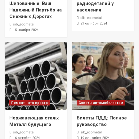
Шипованные: Ваш
радиодеталей у
Надежный Партнёр на
населения
Снежных Дорогах
sib_ecometal
21 октября 2024
sib_ecometal
15 ноября 2024
Ремонт - это просто
Советы автомобилистам
Нержавеющая сталь:
Билеты ПДД: Полное
Металл будущего
руководство
sib_ecometal
sib_ecometal
16 октября 2024
19 сентября 2024