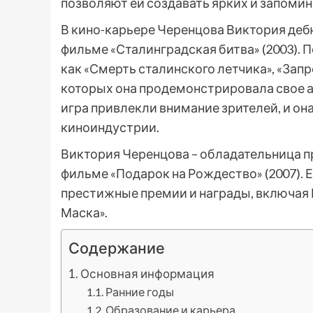
позволяют ей создавать ярких и запоми
В кино-карьере Черенцова Виктория деб
фильме «Сталинградская битва» (2003). П
как «Смерть сталинского летчика», «Зап
которых она продемонстрировала свое а
игра привлекли внимание зрителей, и он
киноиндустрии.
Виктория Черенцова – обладательница п
фильме «Подарок на Рождество» (2007). 
престижные премии и награды, включая
Маска».
Содержание
Основная информация
Ранние годы
Образование и карьера