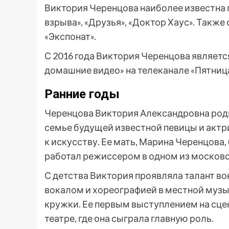
Виктория Черенцова наиболее известна п
взрыва», «Друзья», «Доктор Хаус». Также
«Экспонат».
С 2016 года Виктория Черенцова являе
домашние видео» на телеканале «Пятница
Ранние годы
Черенцова Виктория Александровна родил
семье будущей известной певицы и актр
к искусству. Ее мать, Марина Черенцова,
работал режиссером в одном из московс
С детства Виктория проявляла талант во
вокалом и хореографией в местной музы
кружки. Ее первым выступлением на сце
театре, где она сыграла главную роль.