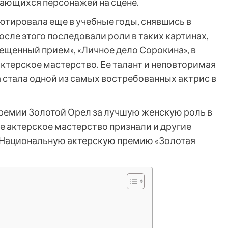
нающихся персонажей на сцене.
ютировала еще в учебные годы, снявшись в
осле этого последовали роли в таких картинах,
рещенный прием», «Личное дело Сорокина», в
ктерское мастерство. Ее талант и неповторимая
а стала одной из самых востребованных актрис в
ремии Золотой Орел за лучшую женскую роль в
Ее актерское мастерство признали и другие
 Национальную актерскую премию «Золотая