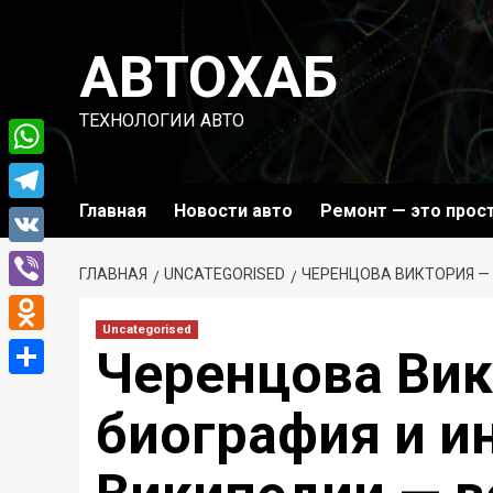
Перейти
к
АВТОХАБ
содержимому
ТЕХНОЛОГИИ АВТО
WhatsApp
Главная
Новости авто
Ремонт — это прос
Telegram
VK
ГЛАВНАЯ
UNCATEGORISED
ЧЕРЕНЦОВА ВИКТОРИЯ — 
Viber
Uncategorised
Odnoklassniki
Черенцова Вик
Отправить
биография и и