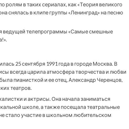
о ролям в таких сериалах, как «Теория великого
 она снялась в клипе группы «Ленинград» на песню
тся ведущей телепрограммы «Самые смешные
!».
ась 25 сентября 1991 года в городе Москва. В
исы всегда царила атмосфера творчества и любви
 была пианисткой и ее отец, Александр Черенцов,
ких театров.
калистки и актрисы. Она начала заниматься
кальной школе, а также посещала театральные
не стало участие в школьном любительском