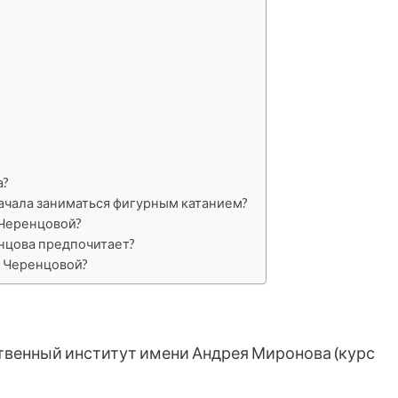
а?
ачала заниматься фигурным катанием?
 Черенцовой?
нцова предпочитает?
и Черенцовой?
ственный институт имени Андрея Миронова (курс