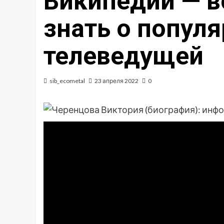
Википедии — в
знать о популя
телеведущей
sib_ecometal
23 апреля 2022
0