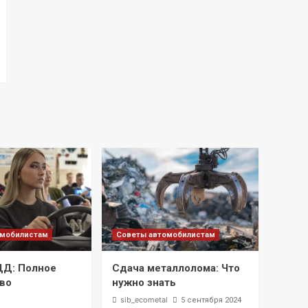
омобилистам
Советы автомобилистам
ДД: Полное
Сдача металлолома: Что
во
нужно знать
l
sib_ecometal
5 сентября 2024