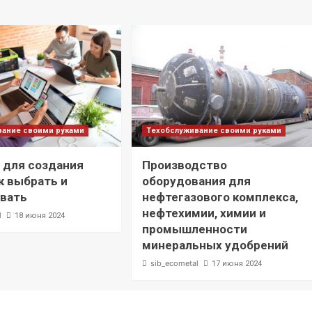
вание своими руками
Техобслуживание своими руками
 для создания
Производство
ак выбрать и
оборудования для
овать
нефтегазового комплекса,
нефтехимии, химии и
l
18 июня 2024
промышленности
минеральных удобрений
sib_ecometal
17 июня 2024