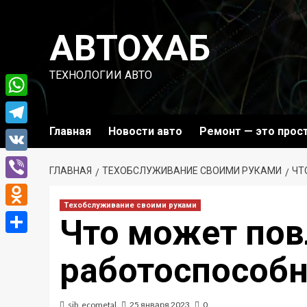
Перейти
к
АВТОХАБ
содержимому
ТЕХНОЛОГИИ АВТО
WhatsApp
Главная
Новости авто
Ремонт — это прос
Telegram
VK
ГЛАВНАЯ
ТЕХОБСЛУЖИВАНИЕ СВОИМИ РУКАМИ
ЧТ
Viber
Техобслуживание своими руками
Odnoklassniki
Что может пов
Отправить
работоспособн
sib_ecometal
25 января 2023
0