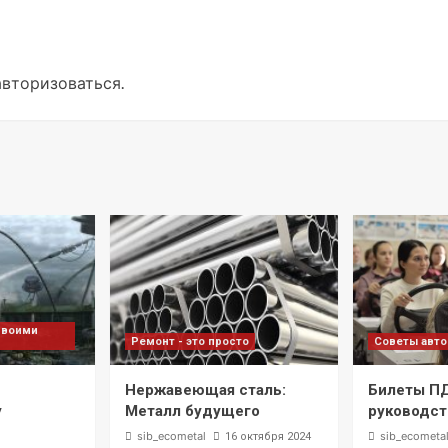
авторизоваться
.
своими
Ремонт - это просто
Советы авт
Нержавеющая сталь:
Билеты П
у
Металл будущего
руководст
sib_ecometal
sib_ecometa
16 октября 2024