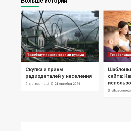
Больше историй
Техобслуживание своими руками
Техобслужи
Скупка и прием
Шаблоны
радиодеталей у населения
сайта: К
использ
sib_ecometal
21 октября 2024
sib_ecometa