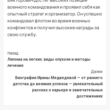
Викторович достиг высоких позиций
военного командования и проявил себя как
опытный стратег и организатор. Он успешно
командовал флотом во время военных
конфликтов и получил высокие награды за
свою службу.
Post
Назад
Липома на легких: виды опухоли и методы
Navigation
лечения
Далее
Биография Ирины Медведевой — от раннего
детства до великих успехов — увлекательный
рассказ о карьере и замечательных
достижениях