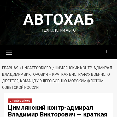
Перейти
к
АВТОХАБ
содержимому
ТЕХНОЛОГИИ АВТО
Основное
меню
ГЛАВНАЯ
UNCATEGORISED
ЦИМЛЯНСКИЙ КОНТР-АДМИРАЛ
ВЛАДИМИР ВИКТОРОВИЧ — КРАТКАЯ БИОГРАФИЯ ВОЕННОГО
ДЕЯТЕЛЯ, КОМАНДУЮЩЕГО ВОЕННО-МОРСКИМ ФЛОТОМ
СОВЕТСКОЙ РОССИИ
Uncategorised
Цимлянский контр-адмирал
Владимир Викторович — краткая