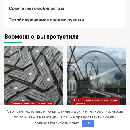
Советы автомобилистам
Техобслуживание своими руками
Возможно, вы пропустили
Техобслуживание своими
Советы автомобилистам
руками
Этот сайт использует куки-файлы и другие технологии, чтобы
помочь вам в навигации, а также предоставить лучший
Шины Hankook Зима
Скупка и прием
пользовательский опыт.
OK
Шипованные: Ваш
радиодеталей у
Надежный Партнёр на
населения