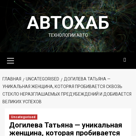
Перейти
к
АВТОХАБ
содержимому
ТЕХНОЛОГИИ АВТО
Основное
меню
ГЛАВНАЯ
UNCATEGORISED
ДОГИЛЕВА ТАТЬЯНА —
УНИКАЛЬНАЯ ЖЕНЩИНА, КОТОРАЯ ПРОБИВАЕТСЯ СКВОЗЬ
СТЕКЛО НЕРАЗГЛАШАЕМЫХ ПРЕДУБЕЖДЕНИЙ И ДОБИВАЕТСЯ
ВЕЛИКИХ УСПЕХОВ
Uncategorised
Догилева Татьяна — уникальная
женщина, которая пробивается