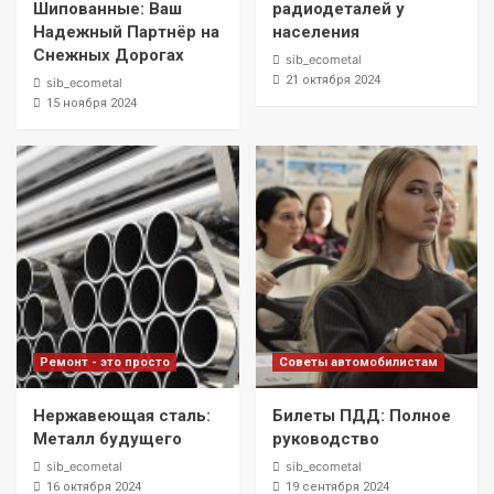
Шипованные: Ваш
радиодеталей у
Надежный Партнёр на
населения
Снежных Дорогах
sib_ecometal
21 октября 2024
sib_ecometal
15 ноября 2024
Ремонт - это просто
Советы автомобилистам
Нержавеющая сталь:
Билеты ПДД: Полное
Металл будущего
руководство
sib_ecometal
sib_ecometal
16 октября 2024
19 сентября 2024