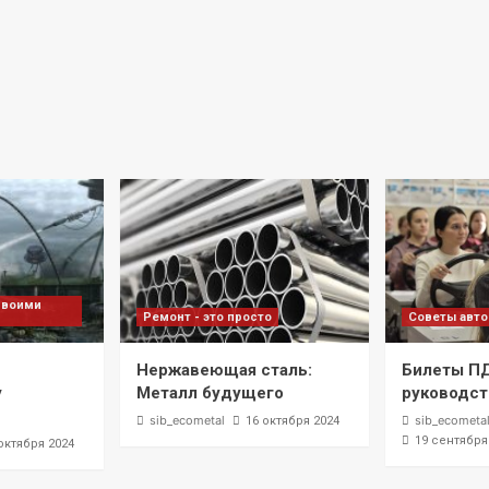
своими
Ремонт - это просто
Советы авт
Нержавеющая сталь:
Билеты П
у
Металл будущего
руководст
sib_ecometal
sib_ecometa
16 октября 2024
19 сентября
октября 2024