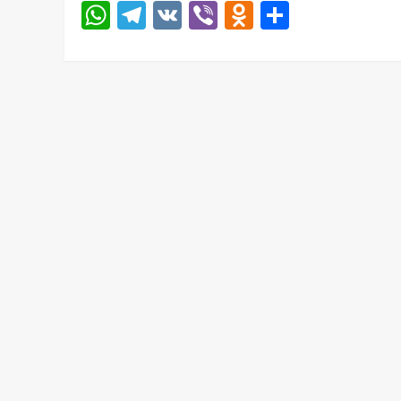
WhatsApp
Telegram
VK
Viber
Odnoklassni
Отправ