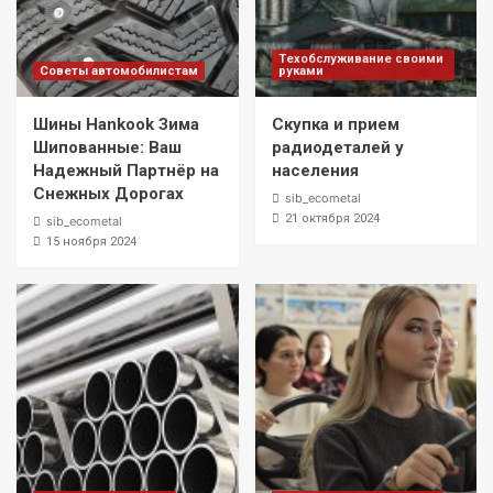
Техобслуживание своими
Советы автомобилистам
руками
Шины Hankook Зима
Скупка и прием
Шипованные: Ваш
радиодеталей у
Надежный Партнёр на
населения
Снежных Дорогах
sib_ecometal
21 октября 2024
sib_ecometal
15 ноября 2024