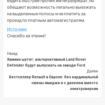
ездить быстрее прочих им не разрешат, но
обещают возможность легально выезжать
на выделенные полосы и не платить за
проезд по платным автомагистралям.
Источник
Спасибо за чтение!
Post
Назад
Химики шутят: альтернативный Land Rover
Navigation
Defender будут выпускать на заводе Ford
Далее
Бестселлер Renault в Европе: без кардинальной
смены имиджа и с дизелем вместо
электроверсии