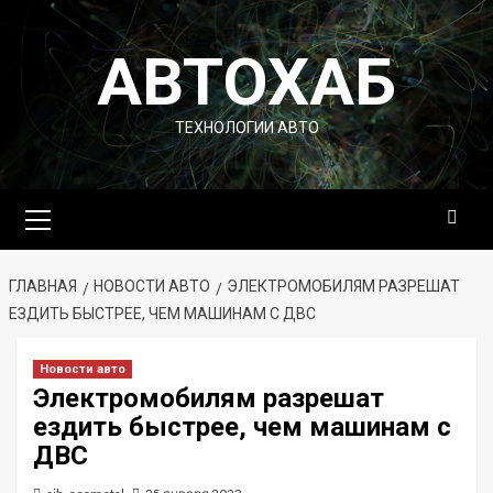
Перейти
к
АВТОХАБ
содержимому
ТЕХНОЛОГИИ АВТО
Основное
меню
ГЛАВНАЯ
НОВОСТИ АВТО
ЭЛЕКТРОМОБИЛЯМ РАЗРЕШАТ
ЕЗДИТЬ БЫСТРЕЕ, ЧЕМ МАШИНАМ С ДВС
Новости авто
Электромобилям разрешат
ездить быстрее, чем машинам с
ДВС