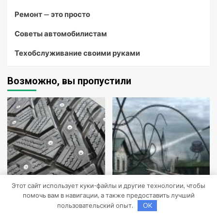
Ремонт — это просто
Советы автомобилистам
Техобслуживание своими руками
Возможно, вы пропустили
Этот сайт использует куки-файлы и другие технологии, чтобы
Техобслуживание своими
Советы автомобилистам
руками
помочь вам в навигации, а также предоставить лучший
пользовательский опыт.
OK
Шины Hankook Зима
Скупка и прием