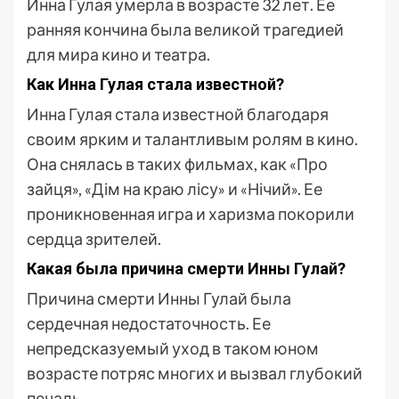
Инна Гулая умерла в возрасте 32 лет. Ее
ранняя кончина была великой трагедией
для мира кино и театра.
Как Инна Гулая стала известной?
Инна Гулая стала известной благодаря
своим ярким и талантливым ролям в кино.
Она снялась в таких фильмах, как «Про
зайця», «Дім на краю лісу» и «Нічий». Ее
проникновенная игра и харизма покорили
сердца зрителей.
Какая была причина смерти Инны Гулай?
Причина смерти Инны Гулай была
сердечная недостаточность. Ее
непредсказуемый уход в таком юном
возрасте потряс многих и вызвал глубокий
печаль.