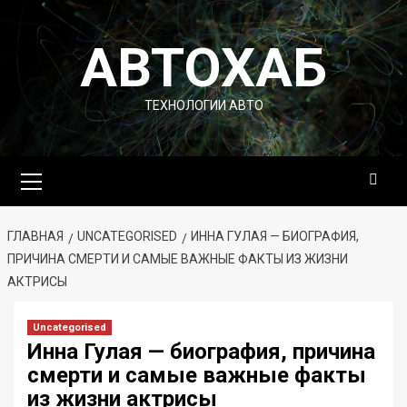
Перейти
к
АВТОХАБ
содержимому
ТЕХНОЛОГИИ АВТО
Основное
меню
ГЛАВНАЯ
UNCATEGORISED
ИННА ГУЛАЯ — БИОГРАФИЯ,
ПРИЧИНА СМЕРТИ И САМЫЕ ВАЖНЫЕ ФАКТЫ ИЗ ЖИЗНИ
АКТРИСЫ
Uncategorised
Инна Гулая — биография, причина
смерти и самые важные факты
из жизни актрисы