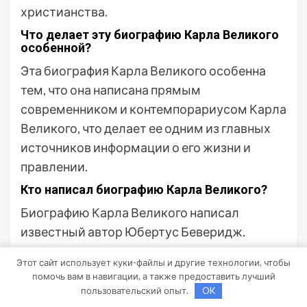
христианства.
Что делает эту биографию Карла Великого
особенной?
Эта биография Карла Великого особенна
тем, что она написана прямым
современником и контемпорариусом Карла
Великого, что делает ее одним из главных
источников информации о его жизни и
правлении.
Кто написал биографию Карла Великого?
Биографию Карла Великого написал
известный автор Юбертус Беверидж.
Какое значение имеет биография Карла
Этот сайт использует куки-файлы и другие технологии, чтобы
Великого?
помочь вам в навигации, а также предоставить лучший
Биография Карла Великого имеет огромное
пользовательский опыт.
OK