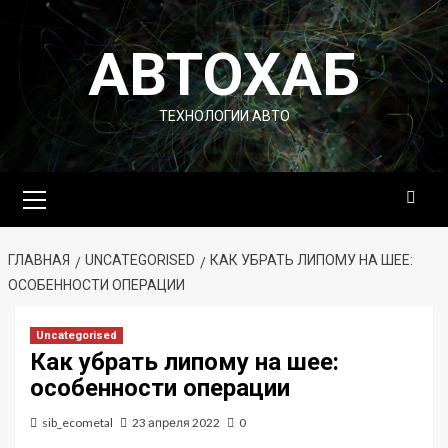
Перейти
к
АВТОХАБ
содержимому
ТЕХНОЛОГИИ АВТО
Основное
меню
ГЛАВНАЯ
UNCATEGORISED
КАК УБРАТЬ ЛИПОМУ НА ШЕЕ:
ОСОБЕННОСТИ ОПЕРАЦИИ
Uncategorised
Как убрать липому на шее:
особенности операции
sib_ecometal
23 апреля 2022
0