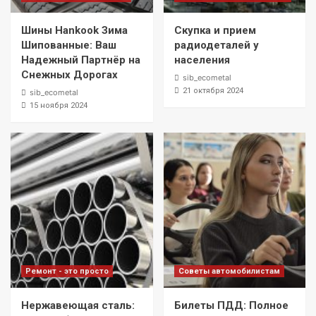
Шины Hankook Зима
Скупка и прием
Шипованные: Ваш
радиодеталей у
Надежный Партнёр на
населения
Снежных Дорогах
sib_ecometal
21 октября 2024
sib_ecometal
15 ноября 2024
Ремонт - это просто
Советы автомобилистам
Нержавеющая сталь:
Билеты ПДД: Полное