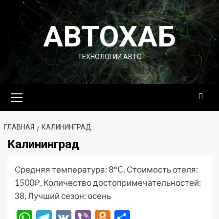
Перейти
к
АВТОХАБ
содержимому
ТЕХНОЛОГИИ АВТО
Основное
меню
ГЛАВНАЯ
КАЛИНИНГРАД
Калининград
Средняя температура: 8°C, Стоимость отеля:
1500₽, Количество достопримечательностей:
38, Лучший сезон: осень
WhatsApp
Telegram
VK
Viber
Odnoklassniki
Отправить