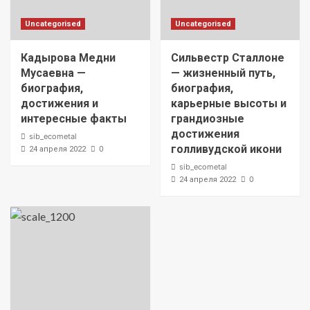
Uncategorised
Uncategorised
Кадырова Медни
Сильвестр Сталлоне
Мусаевна —
— жизненный путь,
биография,
биография,
достижения и
карьерные высоты и
интересные факты
грандиозные
достижения
sib_ecometal
голливудской икони
0
24 апреля 2022
sib_ecometal
0
24 апреля 2022