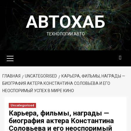
Перейти
к
АВТОХАБ
содержимому
ТЕХНОЛОГИИ АВТО
Основное
меню
ГЛАВНАЯ
UNCATEGORISED
КАРЬЕРА, ФИЛЬМЫ, НАГРАДЫ —
БИОГРАФИЯ АКТЕРА КОНСТАНТИНА СОЛОВЬЕВА И ЕГО
НЕОСПОРИМЫЙ УСПЕХ В МИРЕ КИНО
Uncategorised
Карьера, фильмы, награды —
биография актера Константина
Соловьева и его неоспоримый