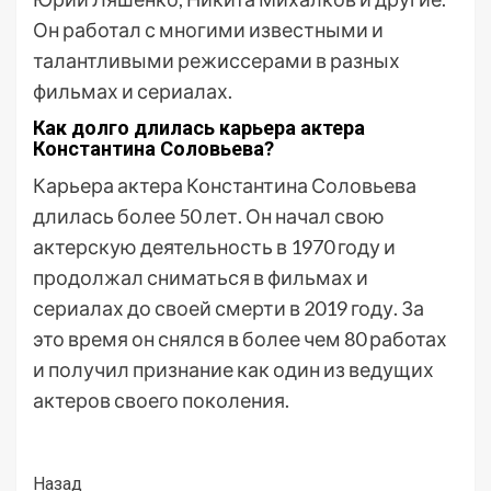
Он работал с многими известными и
талантливыми режиссерами в разных
фильмах и сериалах.
Как долго длилась карьера актера
Константина Соловьева?
Карьера актера Константина Соловьева
длилась более 50 лет. Он начал свою
актерскую деятельность в 1970 году и
продолжал сниматься в фильмах и
сериалах до своей смерти в 2019 году. За
это время он снялся в более чем 80 работах
и получил признание как один из ведущих
актеров своего поколения.
Post
Назад