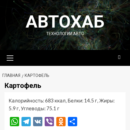
Перейти
к
АВТОХАБ
содержимому
ТЕХНОЛОГИИ АВТО
Основное
меню
ГЛАВНАЯ
КАРТОФЕЛЬ
Картофель
Калорийность: 683 ккал, Белки: 14.5 г, Жиры:
5.9 г, Углеводы: 75.1 г
WhatsApp
Telegram
VK
Viber
Odnoklassniki
Отправить