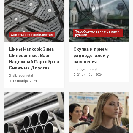
Техобслуживание своими
Советы автомобилистам
руками
Шины Hankook Зима
Скупка и прием
Шипованные: Ваш
радиодеталей у
Надежный Партнёр на
населения
Снежных Дорогах
sib_ecometal
21 октября 2024
sib_ecometal
15 ноября 2024