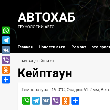
Перейти
к
АВТОХАБ
содержимому
ТЕХНОЛОГИИ АВТО
WhatsApp
Главная
Новости авто
Ремонт — это прос
Telegram
VK
ГЛАВНАЯ
КЕЙПТАУН
Viber
Кейптаун
Odnoklassniki
Отправить
Температура: -19.0°C, Осадки: 61.2 мм, Вете
WhatsApp
Telegram
VK
Viber
Odnoklassni
Отправ