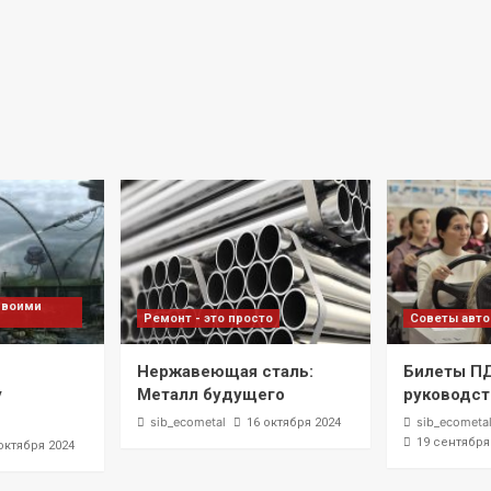
своими
Ремонт - это просто
Советы авт
Нержавеющая сталь:
Билеты П
у
Металл будущего
руководст
sib_ecometal
sib_ecometa
16 октября 2024
19 сентября
октября 2024