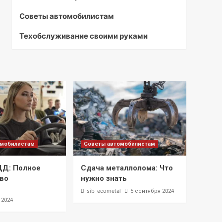
Советы автомобилистам
Техобслуживание своими руками
омобилистам
Советы автомобилистам
ДД: Полное
Сдача металлолома: Что
во
нужно знать
l
sib_ecometal
5 сентября 2024
 2024