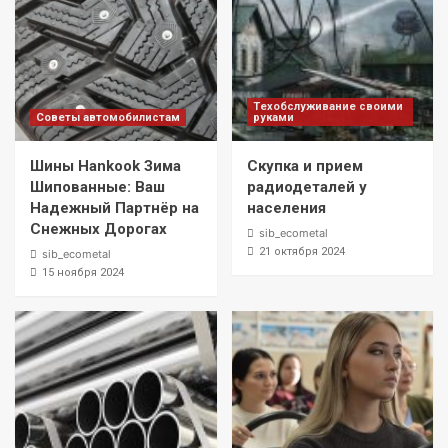
Техобслуживание своими
Советы автомобилистам
руками
Шины Hankook Зима
Скупка и прием
Шипованные: Ваш
радиодеталей у
Надежный Партнёр на
населения
Снежных Дорогах
sib_ecometal
21 октября 2024
sib_ecometal
15 ноября 2024