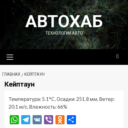
Перейти
к
АВТОХАБ
содержимому
ТЕХНОЛОГИИ АВТО
Основное
меню
ГЛАВНАЯ
КЕЙПТАУН
Кейптаун
Температура: 5.1°C, Осадки: 251.8 мм, Ветер:
20.1 м/с, Влажность: 66%
WhatsApp
Telegram
VK
Viber
Odnoklassniki
Отправить