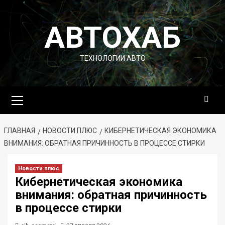
Перейти
к
АВТОХАБ
содержимому
ТЕХНОЛОГИИ АВТО
Основное
меню
ГЛАВНАЯ
НОВОСТИ ПЛЮС
КИБЕРНЕТИЧЕСКАЯ ЭКОНОМИКА
ВНИМАНИЯ: ОБРАТНАЯ ПРИЧИННОСТЬ В ПРОЦЕССЕ СТИРКИ
Новости плюс
Кибернетическая экономика
внимания: обратная причинность
в процессе стирки