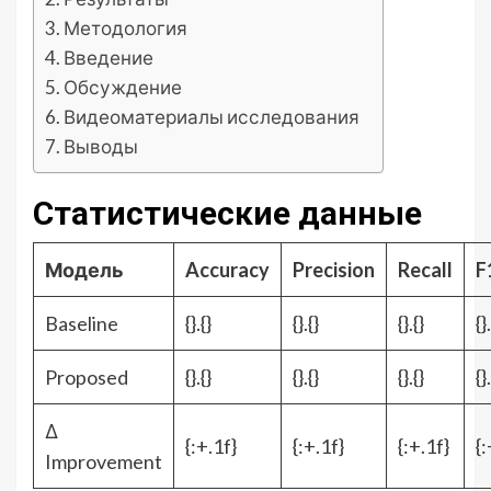
Методология
Введение
Обсуждение
Видеоматериалы исследования
Выводы
Статистические данные
Модель
Accuracy
Precision
Recall
F
Baseline
{}.{}
{}.{}
{}.{}
{}
Proposed
{}.{}
{}.{}
{}.{}
{}
Δ
{:+.1f}
{:+.1f}
{:+.1f}
{:
Improvement