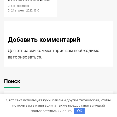
sib_ecometal
0
24 апреля 2022
Добавить комментарий
Для отправки комментария вам необходимо
авторизоваться
.
Поиск
Этот сайт использует куки-файлы и другие технологии, чтобы
Поиск
помочь вам в навигации, а также предоставить лучший
пользовательский опыт.
OK