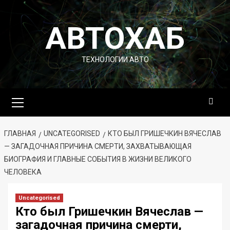
Перейти
к
АВТОХАБ
содержимому
ТЕХНОЛОГИИ АВТО
Основное
меню
ГЛАВНАЯ
UNCATEGORISED
КТО БЫЛ ГРИШЕЧКИН ВЯЧЕСЛАВ
— ЗАГАДОЧНАЯ ПРИЧИНА СМЕРТИ, ЗАХВАТЫВАЮЩАЯ
БИОГРАФИЯ И ГЛАВНЫЕ СОБЫТИЯ В ЖИЗНИ ВЕЛИКОГО
ЧЕЛОВЕКА
Uncategorised
Кто был Гришечкин Вячеслав —
загадочная причина смерти,