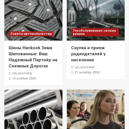
Техобслуживание своими
Советы автомобилистам
руками
Шины Hankook Зима
Скупка и прием
Шипованные: Ваш
радиодеталей у
Надежный Партнёр на
населения
Снежных Дорогах
sib_ecometal
21 октября 2024
sib_ecometal
15 ноября 2024