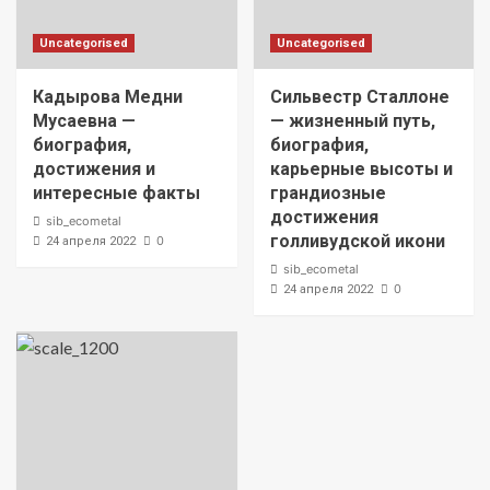
Uncategorised
Uncategorised
Кадырова Медни
Сильвестр Сталлоне
Мусаевна —
— жизненный путь,
биография,
биография,
достижения и
карьерные высоты и
интересные факты
грандиозные
достижения
sib_ecometal
голливудской икони
0
24 апреля 2022
sib_ecometal
0
24 апреля 2022