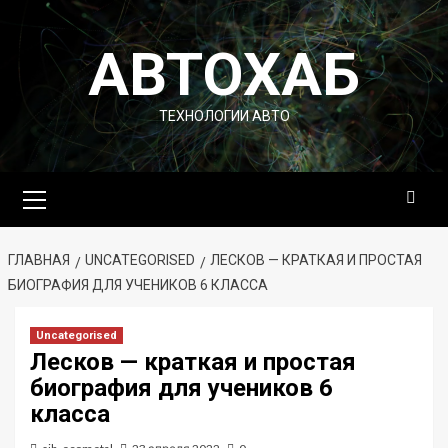
Перейти
к
АВТОХАБ
содержимому
ТЕХНОЛОГИИ АВТО
Основное
меню
ГЛАВНАЯ
UNCATEGORISED
ЛЕСКОВ — КРАТКАЯ И ПРОСТАЯ
БИОГРАФИЯ ДЛЯ УЧЕНИКОВ 6 КЛАССА
Uncategorised
Лесков — краткая и простая
биография для учеников 6
класса