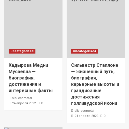
Uncategorised
Uncategorised
Кадырова Медни
Сильвестр Сталлоне
Мусаевна —
— жизненный путь,
биография,
биография,
достижения и
карьерные высоты и
интересные факты
грандиозные
достижения
sib_ecometal
голливудской икони
0
24 апреля 2022
sib_ecometal
0
24 апреля 2022