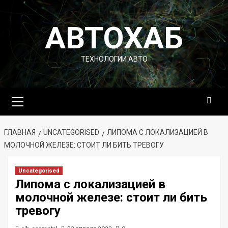
Перейти
к
АВТОХАБ
содержимому
ТЕХНОЛОГИИ АВТО
Основное
меню
ГЛАВНАЯ
UNCATEGORISED
ЛИПОМА С ЛОКАЛИЗАЦИЕЙ В
МОЛОЧНОЙ ЖЕЛЕЗЕ: СТОИТ ЛИ БИТЬ ТРЕВОГУ
Uncategorised
Липома с локализацией в
молочной железе: стоит ли бить
тревогу