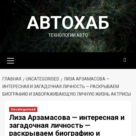
Перейти
к
АВТОХАБ
содержимому
ТЕХНОЛОГИИ АВТО
Основное
меню
ГЛАВНАЯ
UNCATEGORISED
ЛИЗА АРЗАМАСОВА —
ИНТЕРЕСНАЯ И ЗАГАДОЧНАЯ ЛИЧНОСТЬ — РАСКРЫВАЕМ
БИОГРАФИЮ И ЗАВОРАЖИВАЮЩУЮ ЛИЧНУЮ ЖИЗНЬ АКТРИСЫ
Uncategorised
Лиза Арзамасова — интересная и
загадочная личность —
раскрываем биографию и