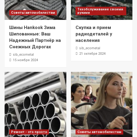
Техобслуживание своими
Советы автомобилистам
руками
Шины Hankook Зима
Скупка и прием
Шипованные: Ваш
радиодеталей у
Надежный Партнёр на
населения
Снежных Дорогах
sib_ecometal
21 октября 2024
sib_ecometal
15 ноября 2024
Ремонт - это просто
Советы автомобилистам