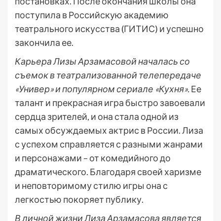
постановках. После окончания школы она
поступила в Российскую академию
театрального искусства (ГИТИС) и успешно
закончила ее.
Карьера Лизы Арзамасовой началась со
съемок в театрализованной телепередаче
«Универ» и популярном сериале «Кухня».
Ее
талант и прекрасная игра быстро завоевали
сердца зрителей, и она стала одной из
самых обсуждаемых актрис в России. Лиза
с успехом справляется с разными жанрами
и персонажами – от комедийного до
драматического. Благодаря своей харизме
и неповторимому стилю игры она с
легкостью покоряет публику.
В личной жизни Лиза Арзамасова является