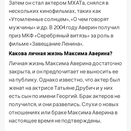
Затем он стал актером МХАТа, снялся в
нескольких кинофильмах, таких как
«Утомленные солнцем», «О чем говорят
мужчины» и др. В 2004 году Аверин получил
приз МКФ «Серебряный витязь» за роль в
фильме «Завещание Ленина».
Какова личная жизнь Максима Аверина?
Личная жизнь Максима Аверина достаточно
закрыта, и он предпочитает не выносить ее
на публику. Однако известно, что актер был
женат на актрисе Татьяне Друбич и у них
есть сын по имени Георгий. Брак актеров не
получился, и они развелись. Слухи о новых
отношениях или браке Максима Аверина в
настоящее время не подтверждены.