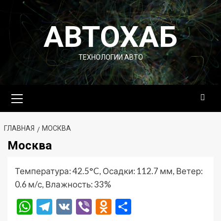
Перейти
к
АВТОХАБ
содержимому
ТЕХНОЛОГИИ АВТО
Основное
меню
ГЛАВНАЯ
МОСКВА
Москва
Температура: 42.5°C, Осадки: 112.7 мм, Ветер:
0.6 м/с, Влажность: 33%
WhatsApp
Telegram
VK
Viber
Odnoklassniki
Отправить