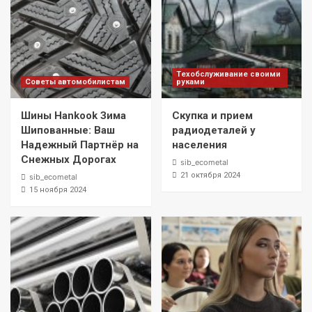
Техобслуживание своими
Советы автомобилистам
руками
Шины Hankook Зима
Скупка и прием
Шипованные: Ваш
радиодеталей у
Надежный Партнёр на
населения
Снежных Дорогах
sib_ecometal
21 октября 2024
sib_ecometal
15 ноября 2024