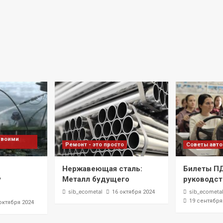
своими
Ремонт - это просто
Советы авт
Нержавеющая сталь:
Билеты П
у
Металл будущего
руководст
sib_ecometal
sib_ecometa
16 октября 2024
19 сентября
октября 2024