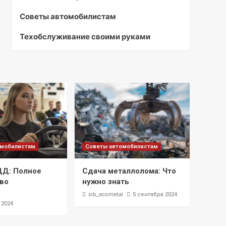
Советы автомобилистам
Техобслуживание своими руками
омобилистам
Советы автомобилистам
ДД: Полное
Сдача металлолома: Что
во
нужно знать
l
sib_ecometal
5 сентября 2024
 2024