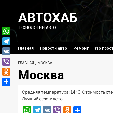
Перейти
к
АВТОХАБ
содержимому
ТЕХНОЛОГИИ АВТО
WhatsApp
Главная
Новости авто
Ремонт — это прос
Telegram
VK
ГЛАВНАЯ
МОСКВА
Viber
Москва
Odnoklassniki
Отправить
Средняя температура: 14°C, Стоимость оте
Лучший сезон: лето
WhatsApp
Telegram
VK
Viber
Odnoklassni
Отправ