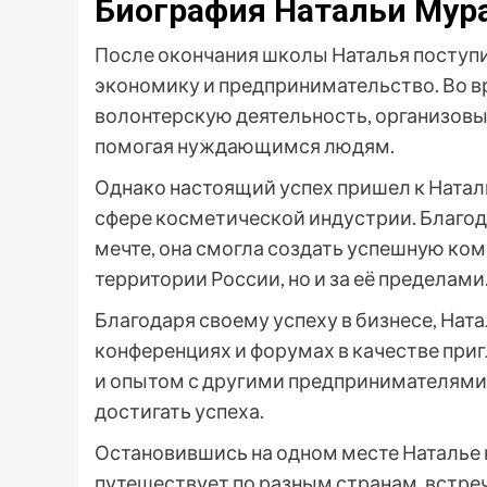
Биография Натальи Мур
После окончания школы Наталья поступи
экономику и предпринимательство. Во в
волонтерскую деятельность, организов
помогая нуждающимся людям.
Однако настоящий успех пришел к Наталь
сфере косметической индустрии. Благод
мечте, она смогла создать успешную ком
территории России, но и за её пределами
Благодаря своему успеху в бизнесе, Нат
конференциях и форумах в качестве при
и опытом с другими предпринимателями,
достигать успеха.
Остановившись на одном месте Наталье 
путешествует по разным странам, встре