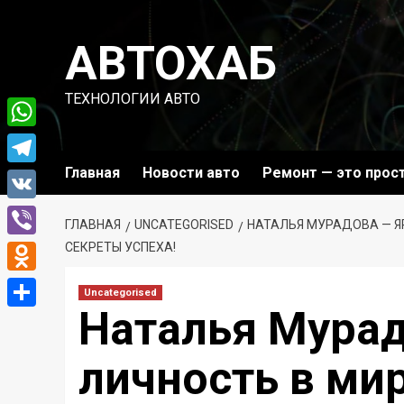
Перейти
к
АВТОХАБ
содержимому
ТЕХНОЛОГИИ АВТО
WhatsApp
Главная
Новости авто
Ремонт — это прос
Telegram
VK
ГЛАВНАЯ
UNCATEGORISED
НАТАЛЬЯ МУРАДОВА — Я
Viber
СЕКРЕТЫ УСПЕХА!
Odnoklassniki
Uncategorised
Наталья Мура
Отправить
личность в ми