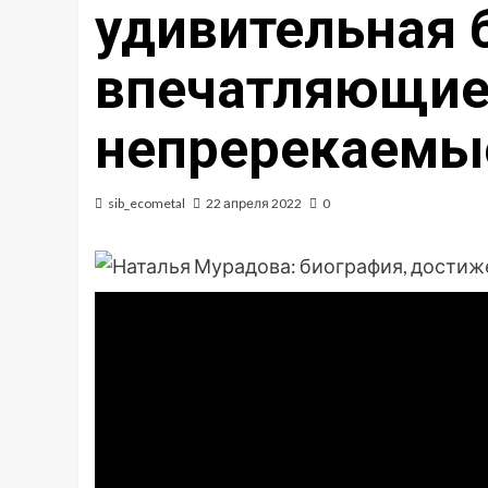
удивительная 
впечатляющие
непререкаемые
sib_ecometal
22 апреля 2022
0