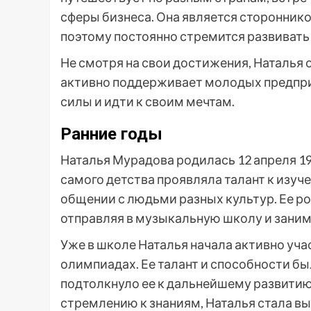
сферы бизнеса. Она является стороннико
поэтому постоянно стремится развивать 
Не смотря на свои достижения, Наталья 
активно поддерживает молодых предпри
силы и идти к своим мечтам.
Ранние годы
Наталья Мурадова родилась 12 апреля 1
самого детства проявляла талант к изуч
общении с людьми разных культур. Ее р
отправляя в музыкальную школу и заним
Уже в школе Наталья начала активно уча
олимпиадах. Ее талант и способности б
подтолкнуло ее к дальнейшему развитию
стремлению к знаниям, Наталья стала в