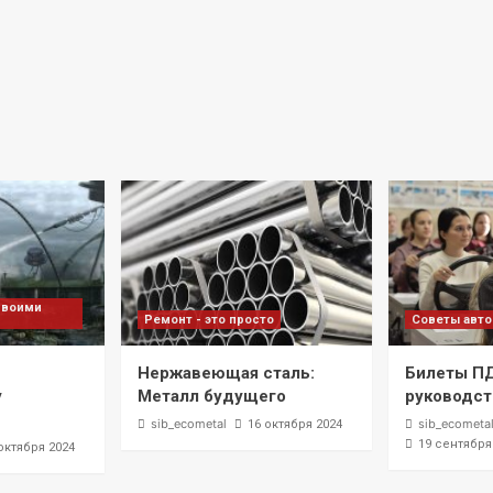
своими
Ремонт - это просто
Советы авт
Нержавеющая сталь:
Билеты П
у
Металл будущего
руководст
sib_ecometal
sib_ecometa
16 октября 2024
19 сентября
октября 2024