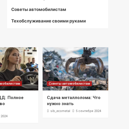
Советы автомобилистам
Техобслуживание своими руками
омобилистам
Советы автомобилистам
ДД: Полное
Сдача металлолома: Что
во
нужно знать
l
sib_ecometal
5 сентября 2024
 2024