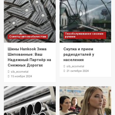
Техобслуживание своими
Советы автомобилистам
руками
Шины Hankook Зима
Скупка и прием
Шипованные: Ваш
радиодеталей у
Надежный Партнёр на
населения
Снежных Дорогах
sib_ecometal
21 октября 2024
sib_ecometal
15 ноября 2024