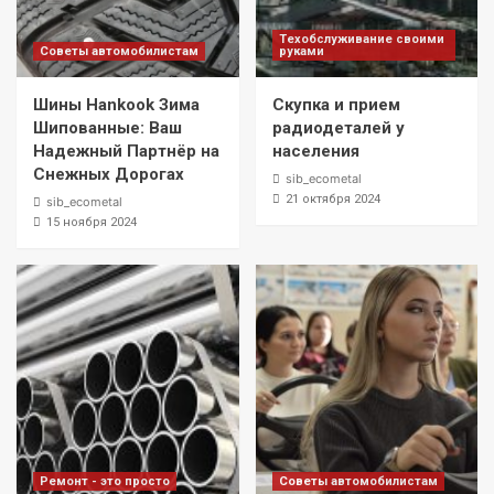
Техобслуживание своими
Советы автомобилистам
руками
Шины Hankook Зима
Скупка и прием
Шипованные: Ваш
радиодеталей у
Надежный Партнёр на
населения
Снежных Дорогах
sib_ecometal
21 октября 2024
sib_ecometal
15 ноября 2024
Ремонт - это просто
Советы автомобилистам