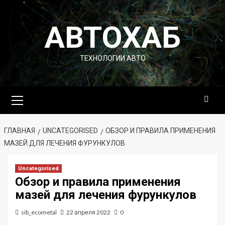
Перейти
к
АВТОХАБ
содержимому
ТЕХНОЛОГИИ АВТО
Основное
меню
ГЛАВНАЯ
UNCATEGORISED
ОБЗОР И ПРАВИЛА ПРИМЕНЕНИЯ
МАЗЕЙ ДЛЯ ЛЕЧЕНИЯ ФУРУНКУЛОВ
Uncategorised
Обзор и правила применения
мазей для лечения фурункулов
sib_ecometal
22 апреля 2022
0