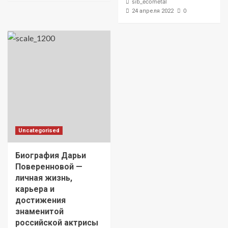
sib_ecometal
0
24 апреля 2022
Uncategorised
Биография Дарьи
Поверенновой —
личная жизнь,
карьера и
достижения
знаменитой
российской актрисы