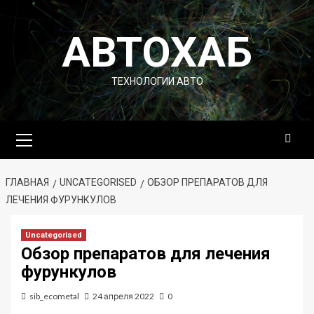
Перейти
к
АВТОХАБ
содержимому
ТЕХНОЛОГИИ АВТО
Основное
меню
ГЛАВНАЯ
UNCATEGORISED
ОБЗОР ПРЕПАРАТОВ ДЛЯ
ЛЕЧЕНИЯ ФУРУНКУЛОВ
Uncategorised
Обзор препаратов для лечения
фурункулов
sib_ecometal
24 апреля 2022
0