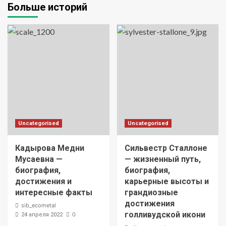
Больше историй
Uncategorised
Uncategorised
Кадырова Медни
Сильвестр Сталлоне
Мусаевна —
— жизненный путь,
биография,
биография,
достижения и
карьерные высоты и
интересные факты
грандиозные
достижения
sib_ecometal
голливудской икони
0
24 апреля 2022