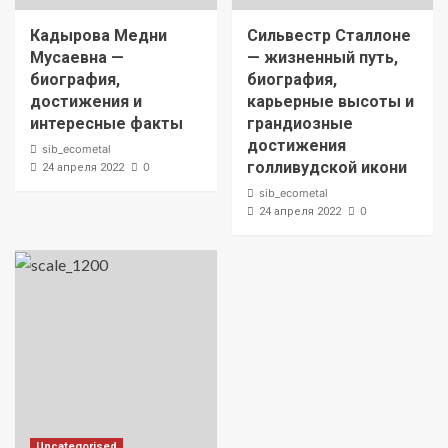
Кадырова Медни
Сильвестр Сталлоне
Мусаевна —
— жизненный путь,
биография,
биография,
достижения и
карьерные высоты и
интересные факты
грандиозные
достижения
sib_ecometal
голливудской икони
0
24 апреля 2022
sib_ecometal
0
24 апреля 2022
Uncategorised