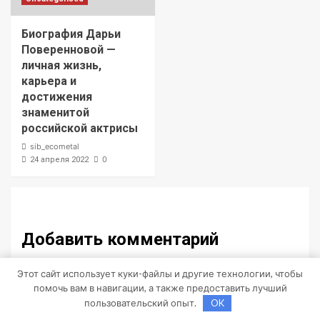
Биография Дарьи
Поверенновой —
личная жизнь,
карьера и
достижения
знаменитой
российской актрисы
sib_ecometal
0
24 апреля 2022
Добавить комментарий
Для отправки комментария вам необходимо
Этот сайт использует куки-файлы и другие технологии, чтобы
авторизоваться
.
помочь вам в навигации, а также предоставить лучший
пользовательский опыт.
OK