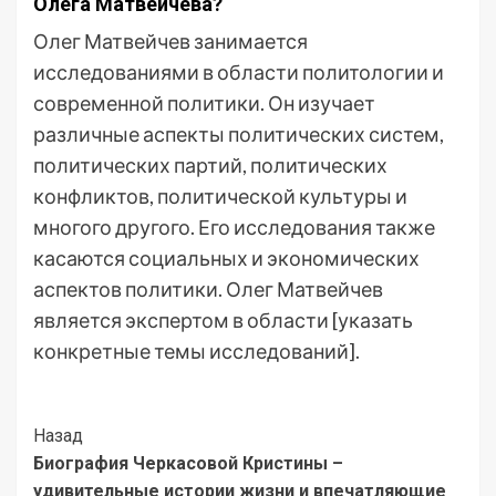
Олега Матвейчева?
Олег Матвейчев занимается
исследованиями в области политологии и
современной политики. Он изучает
различные аспекты политических систем,
политических партий, политических
конфликтов, политической культуры и
многого другого. Его исследования также
касаются социальных и экономических
аспектов политики. Олег Матвейчев
является экспертом в области [указать
конкретные темы исследований].
Post
Назад
Биография Черкасовой Кристины –
Navigation
удивительные истории жизни и впечатляющие