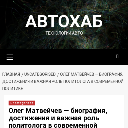
Перейти
к
АВТОХАБ
содержимому
ТЕХНОЛОГИИ АВТО
Основное
меню
ГЛАВНАЯ
UNCATEGORISED
ОЛЕГ МАТВЕЙЧЕВ — БИОГРАФИЯ,
ДОСТИЖЕНИЯ И ВАЖНАЯ РОЛЬ ПОЛИТОЛОГА В СОВРЕМЕННОЙ
ПОЛИТИКЕ
Uncategorised
Олег Матвейчев — биография,
достижения и важная роль
политолога в современной