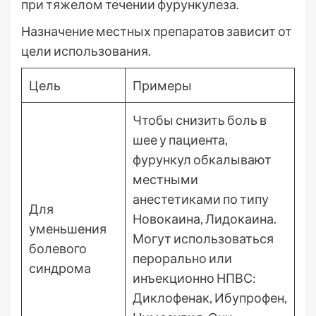
при тяжелом течении фурункулеза.
Назначение местных препаратов зависит от
цели использования.
Цель
Примеры
Чтобы снизить боль в
шее у пациента,
фурункул обкалывают
местными
анестетиками по типу
Для
Новокаина, Лидокаина.
уменьшения
Могут использоваться
болевого
перорально или
синдрома
инъекционно НПВС:
Диклофенак, Ибупрофен,