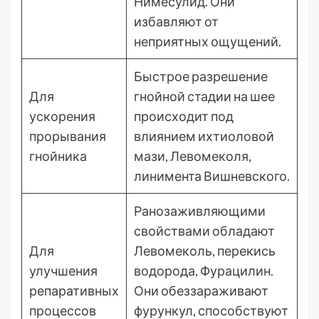
Нимесулид. Они
избавляют от
неприятных ощущений.
Быстрое разрешение
Для
гнойной стадии на шее
ускорения
происходит под
прорывания
влиянием ихтиоловой
гнойника
мази, Левомеколя,
линимента Вишневского.
Ранозаживляющими
свойствами обладают
Для
Левомеколь, перекись
улучшения
водорода, Фурацилин.
репаративных
Они обеззараживают
процессов
фурункул, способствуют