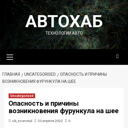
Перейти
к
АВТОХАБ
содержимому
ТЕХНОЛОГИИ АВТО
Основное
меню
ГЛАВНАЯ
UNCATEGORISED
ОПАСНОСТЬ И ПРИЧИНЫ
ВОЗНИКНОВЕНИЯ ФУРУНКУЛА НА ШЕЕ
Uncategorised
Опасность и причины
возникновения фурункула на шее
sib_ecometal
23 апреля 2022
0