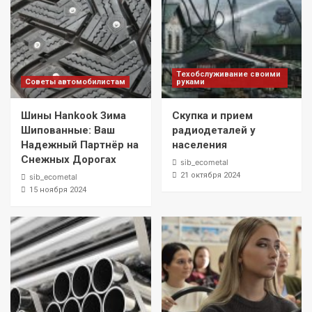
Техобслуживание своими
Советы автомобилистам
руками
Шины Hankook Зима
Скупка и прием
Шипованные: Ваш
радиодеталей у
Надежный Партнёр на
населения
Снежных Дорогах
sib_ecometal
21 октября 2024
sib_ecometal
15 ноября 2024