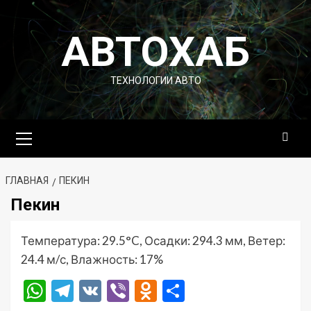
Перейти
к
АВТОХАБ
содержимому
ТЕХНОЛОГИИ АВТО
Основное
меню
ГЛАВНАЯ
ПЕКИН
Пекин
Температура: 29.5°C, Осадки: 294.3 мм, Ветер:
24.4 м/с, Влажность: 17%
WhatsApp
Telegram
VK
Viber
Odnoklassniki
Отправить