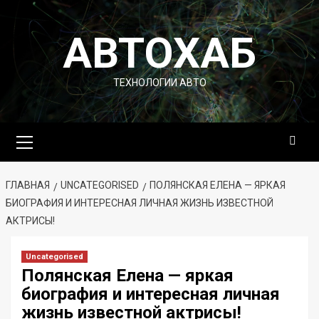
Перейти
к
АВТОХАБ
содержимому
ТЕХНОЛОГИИ АВТО
Основное
меню
ГЛАВНАЯ
UNCATEGORISED
ПОЛЯНСКАЯ ЕЛЕНА — ЯРКАЯ
БИОГРАФИЯ И ИНТЕРЕСНАЯ ЛИЧНАЯ ЖИЗНЬ ИЗВЕСТНОЙ
АКТРИСЫ!
Uncategorised
Полянская Елена — яркая
биография и интересная личная
жизнь известной актрисы!