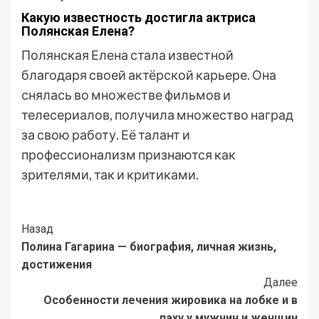
Какую известность достигла актриса
Полянская Елена?
Полянская Елена стала известной
благодаря своей актёрской карьере. Она
снялась во множестве фильмов и
телесериалов, получила множество наград
за свою работу. Её талант и
профессионализм признаются как
зрителями, так и критиками.
Post
Назад
Полина Гагарина — биография, личная жизнь,
Navigation
достижения
Далее
Особенности лечения жировика на лобке и в
паху у мужчин и женщин