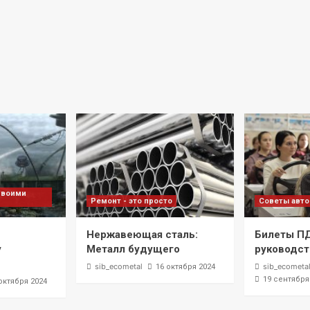
своими
Ремонт - это просто
Советы авт
Нержавеющая сталь:
Билеты П
у
Металл будущего
руководст
sib_ecometal
sib_ecometa
16 октября 2024
19 сентября
октября 2024