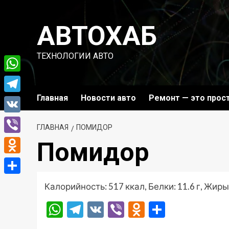
Перейти
к
АВТОХАБ
содержимому
ТЕХНОЛОГИИ АВТО
WhatsApp
Главная
Новости авто
Ремонт — это прос
Telegram
VK
ГЛАВНАЯ
ПОМИДОР
Viber
Помидор
Odnoklassniki
Отправить
Калорийность: 517 ккал, Белки: 11.6 г, Жиры: 
WhatsApp
Telegram
VK
Viber
Odnoklassni
Отправ