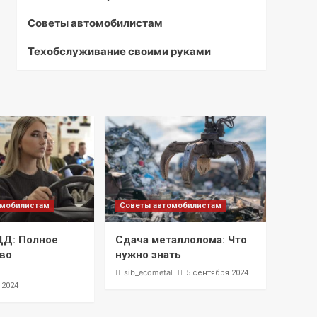
Советы автомобилистам
Техобслуживание своими руками
омобилистам
Советы автомобилистам
ДД: Полное
Сдача металлолома: Что
во
нужно знать
l
sib_ecometal
5 сентября 2024
 2024