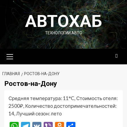
Перейти
к
АВТОХАБ
содержимому
ТЕХНОЛОГИИ АВТО
Основное
меню
ГЛАВНАЯ
РОСТОВ-НА-ДОНУ
Ростов-на-Дону
Средняя температура: 11°C, Стоимость отеля:
2500₽, Количество достопримечательностей:
14, Лучший сезон: лето
WhatsApp
Telegram
VK
Viber
Odnoklassniki
Отправить