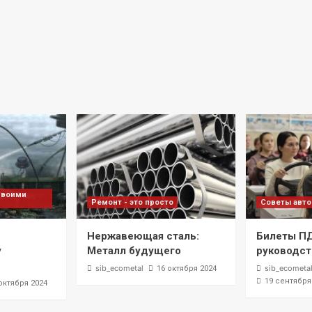
своими
Ремонт - это просто
Советы авт
Нержавеющая сталь:
Билеты П
у
Металл будущего
руководст
sib_ecometal
sib_ecometa
16 октября 2024
19 сентября
октября 2024