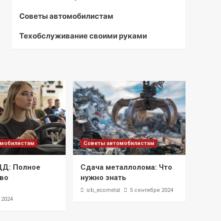
Советы автомобилистам
Техобслуживание своими руками
омобилистам
Советы автомобилистам
ДД: Полное
Сдача металлолома: Что
во
нужно знать
l
sib_ecometal
5 сентября 2024
 2024