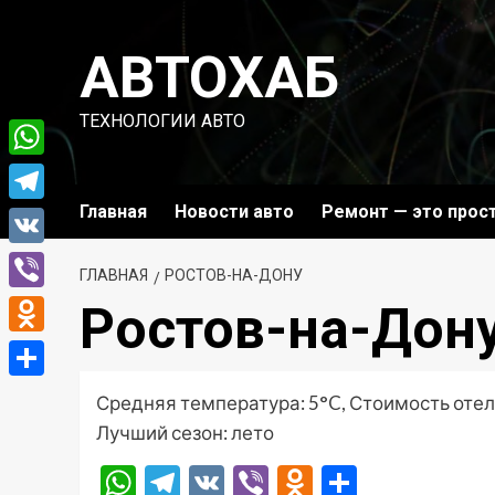
Перейти
к
АВТОХАБ
содержимому
ТЕХНОЛОГИИ АВТО
WhatsApp
Главная
Новости авто
Ремонт — это прос
Telegram
VK
ГЛАВНАЯ
РОСТОВ-НА-ДОНУ
Viber
Ростов-на-Дон
Odnoklassniki
Отправить
Средняя температура: 5°C, Стоимость отел
Лучший сезон: лето
WhatsApp
Telegram
VK
Viber
Odnoklassni
Отправ